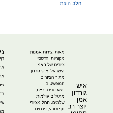
הלב הוצת
בחר אפשרויות
ני
מאות יצירות אמנות
מקוריות והדפסי
דף
ציורים של האמן
אוד
הישראלי איש גורדון.
אהו
מתוך הציורים
המופשטים
איש
ציו
והאקספרסיביים,
גורדון
הדמ
מתגלים עולמות
אמן
שלמים: החל מציורי
שית
יוצר רב
נוף וטבע, פרחים
מא
תחומי