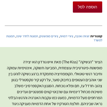
הוספה לסל
קטגוריות
זוגיות ואהבה
,
ציורי דמויות
,
ציורים מופשטים
,
תמונות לחדר שינה
,
תמונות
למשרד
הציור "הנשיקה" (The Kiss) מאת איש גורדון הוא יצירה
מופשטת-פיגורטיבית עוצמתית, המביעה תשוקה, אינטימיות עמוקה
וחיבור רגשי טוטאלי. הקומפוזיציה מתמקדת ברגע נשיקה לוהט בין
שני אוהבים העטופים בחיבוק סוער, על רקע קיר טקסטורלי בגוון
צהוב-חרדל עז, חם ומלא נוכחות. הסגנון האקספרסיבי משלב
משיכות מכחול דינמיות עם שרבוטי קווים ספונטניים ועדינים
המרחפים מעל הדמויות, כמעט כמו עקבות האנרגיה והרגש הבלתי
נראה שביניהם. חולצת הטורקיז של אחת הדמויות מעניקה ניגוד