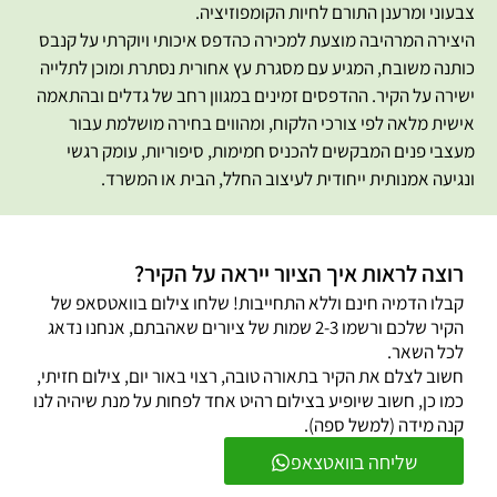
צבעוני ומרענן התורם לחיות הקומפוזיציה.
היצירה המרהיבה מוצעת למכירה כהדפס איכותי ויוקרתי על קנבס
כותנה משובח, המגיע עם מסגרת עץ אחורית נסתרת ומוכן לתלייה
ישירה על הקיר. ההדפסים זמינים במגוון רחב של גדלים ובהתאמה
אישית מלאה לפי צורכי הלקוח, ומהווים בחירה מושלמת עבור
מעצבי פנים המבקשים להכניס חמימות, סיפוריות, עומק רגשי
ונגיעה אמנותית ייחודית לעיצוב החלל, הבית או המשרד.
רוצה לראות איך הציור ייראה על הקיר?
קבלו הדמיה חינם וללא התחייבות! שלחו צילום בוואטסאפ של
הקיר שלכם ורשמו 2-3 שמות של ציורים שאהבתם, אנחנו נדאג
לכל השאר.
חשוב לצלם את הקיר בתאורה טובה, רצוי באור יום, צילום חזיתי,
כמו כן, חשוב שיופיע בצילום רהיט אחד לפחות על מנת שיהיה לנו
קנה מידה (למשל ספה).
שליחה בוואטצאפ