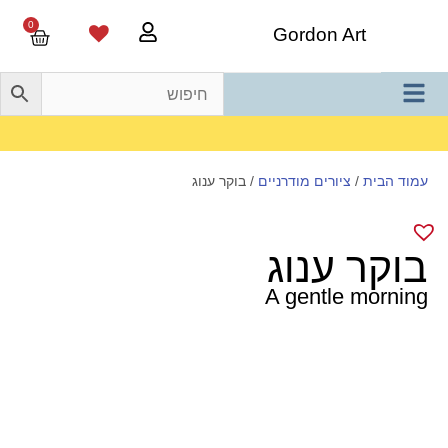
0
Gordon Art
משלוח חינם בהזמנה מעל 800 ש"ח
עמוד הבית
/
ציורים מודרניים
/ בוקר ענוג
בוקר ענוג
A gentle morning