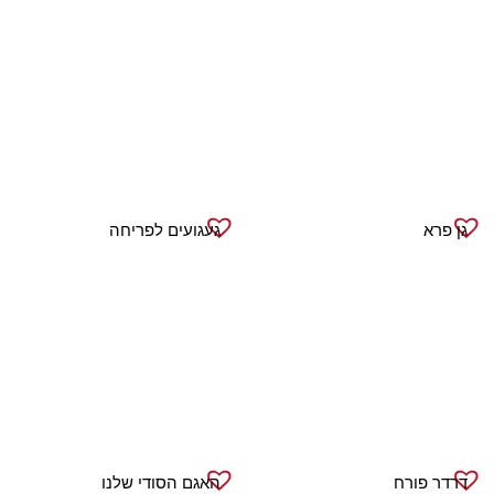
גן פרא
געגועים לפריחה
דרדר פורח
האגם הסודי שלנו