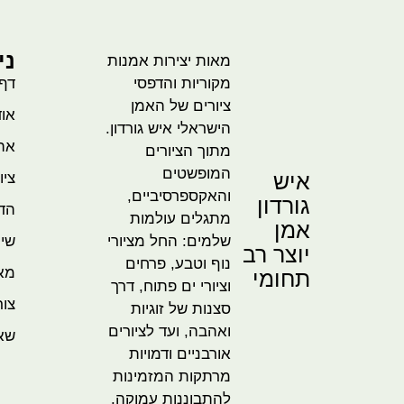
ני
מאות יצירות אמנות
מקוריות והדפסי
דף
ציורים של האמן
אוד
הישראלי איש גורדון.
אהו
מתוך הציורים
המופשטים
איש
ציו
והאקספרסיביים,
גורדון
הדמ
מתגלים עולמות
אמן
שלמים: החל מציורי
שית
יוצר רב
נוף וטבע, פרחים
מא
תחומי
וציורי ים פתוח, דרך
צור
סצנות של זוגיות
ואהבה, ועד לציורים
שא
אורבניים ודמויות
מרתקות המזמינות
להתבוננות עמוקה.