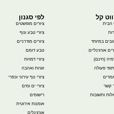
ווט קל
לפי סגנון
 הבית
ציורים מופשטים
ות
ציורי טבע ונוף
בים במיוחד
ציורים מודרניים
רים אורגינליים
טבע דומם
יה (חינם)
ציורי דמויות
ופי פעולה
זוגיות ואהבה
מרים
ציורי נוף עירוני וכפרי
 קשר
ציורי ים ומים
לות ותשובות
רישומים
אומנות אירוטית
אורגינלים