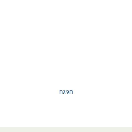
חגיגה
בחר אפשרויות