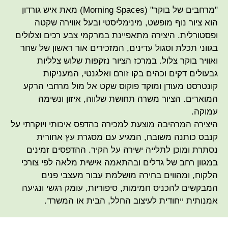
"מרחבים של בוקר" (Morning Spaces) מאת איש גורדון
הוא ציור נוף מופשט, מינימליסטי ובעל אווירה שקטה
ופסטורלית. היצירה מתאפיינת במרקמי צבע רכים וצלולים
בגווני תכלת וסגול עדינים, המזכירים אור ראשון של שחר
ואוויר בוקר צלול. במרכז הציור נזקפות שלוש צלליות
גבעולים דקים וכהים בקו זורם ואלגנטי, המעניקות
קונטרסט מעודן ומוקד פוקוס שקט אל מול מרחבי הרקע
המוארים. הציור משרה תחושת שלווה, איזון ונשימה
עמוקה.
היצירה המרהיבה מוצעת למכירה כהדפס איכותי ויוקרתי על
קנבס כותנה משובח, המגיע עם מסגרת עץ אחורית
נסתרת ומוכן לתלייה ישירה על הקיר. ההדפסים זמינים
במגוון רחב של גדלים ובהתאמה אישית מלאה לפי צורכי
הלקוח, ומהווים בחירה מושלמת עבור מעצבי פנים
המבקשים להכניס חמימות, סיפוריות, עומק רגשי ונגיעה
אמנותית ייחודית לעיצוב החלל, הבית או המשרד.